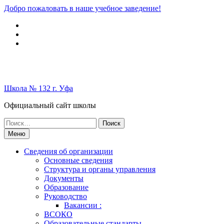
Перейти
Добро пожаловать в наше учебное заведение!
к
Вконтакте
содержимому
Telegram
Школьный
музей
Школа № 132 г. Уфа
Официальный сайт школы
Поиск
по:
Меню
Сведения об организации
Основные сведения
Структура и органы управления
Документы
Образование
Руководство
Вакансии :
ВСОКО
Образовательные стандарты