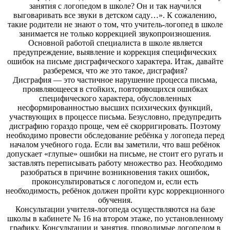
занятия с логопедом в школе? Он и так научился
выговаривать все звуки в детском саду…». К сожалению,
такие родители не знают о том, что учитель-логопед в школе
занимается не только коррекцией звукопроизношения.
Основной работой специалиста в школе является
предупреждение, выявление и коррекция специфических
ошибок на письме дисграфического характера. Итак, давайте
разберемся, что же это такое, дисграфия?
Дисграфия — это частичное нарушение процесса письма,
проявляющееся в стойких, повторяющихся ошибках
специфического характера, обусловленных
несформированностью высших психических функций,
участвующих в процессе письма. Безусловно, предупредить
дисграфию гораздо проще, чем её скорригировать. Поэтому
необходимо провести обследование ребёнка у логопеда перед
началом учебного года. Если вы заметили, что ваш ребёнок
допускает «глупые» ошибки на письме, не стоит его ругать и
заставлять переписывать работу множество раз. Необходимо
разобраться в причине возникновения таких ошибок,
проконсультироваться с логопедом и, если есть
необходимость, ребёнок должен пройти курс коррекционного
обучения.
Консультации учителя-логопеда осуществляются на базе
школы в кабинете № 16 на втором этаже, по установленному
графику. Консультации и занятия, проводимые логопедом в