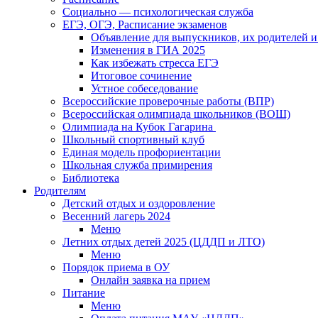
Социально — психологическая служба
ЕГЭ, ОГЭ, Расписание экзаменов
Объявление для выпускников, их родителей и
Изменения в ГИА 2025
Как избежать стресса ЕГЭ
Итоговое сочинение
Устное собеседование
Всероссийские проверочные работы (ВПР)
Всероссийская олимпиада школьников (ВОШ)
Олимпиада на Кубок Гагарина
Школьный спортивный клуб
Единая модель профориентации
Школьная служба примирения
Библиотека
Родителям
Детский отдых и оздоровление
Весенний лагерь 2024
Меню
Летних отдых детей 2025 (ЦДДП и ЛТО)
Меню
Порядок приема в ОУ
Онлайн заявка на прием
Питание
Меню