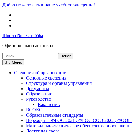
Перейти
Добро пожаловать в наше учебное заведение!
к
Вконтакте
содержимому
Telegram
Школьный
музей
Школа № 132 г. Уфа
Официальный сайт школы
Поиск
по:
Меню
Сведения об организации
Основные сведения
Структура и органы управления
Документы
Образование
Руководство
Вакансии :
ВСОКО
Образовательные стандарты
Переход на ФГОС 2021 , ФГОС СОО 2022 , ФООП
Материально-техническое обеспечение и оснащенно
Доступная среда