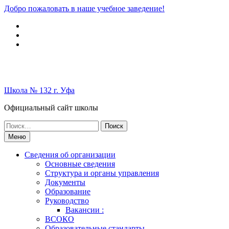
Перейти
Добро пожаловать в наше учебное заведение!
к
Вконтакте
содержимому
Telegram
Школьный
музей
Школа № 132 г. Уфа
Официальный сайт школы
Поиск
по:
Меню
Сведения об организации
Основные сведения
Структура и органы управления
Документы
Образование
Руководство
Вакансии :
ВСОКО
Образовательные стандарты