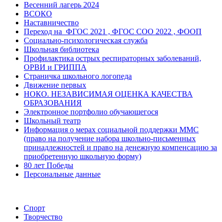
Весенний лагерь 2024
ВСОКО
Наставничество
Переход на ФГОС 2021 , ФГОС СОО 2022 , ФООП
Социально-психологическая служба
Школьная библиотека
Профилактика острых респираторных заболеваний,
ОРВИ и ГРИППА
Страничка школьного логопеда
Движение первых
НОКО. НЕЗАВИСИМАЯ ОЦЕНКА КАЧЕСТВА
ОБРАЗОВАНИЯ
Электронное портфолио обучающегося
Школьный театр
Информация о мерах социальной поддержки ММС
(право на получение набора школьно-письменных
принадлежностей и право на денежную компенсацию за
приобретенную школьную форму)
80 лет Победы
Персональные данные
Спорт
Творчество