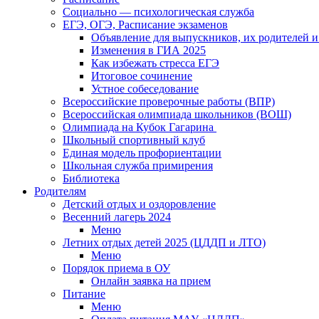
Социально — психологическая служба
ЕГЭ, ОГЭ, Расписание экзаменов
Объявление для выпускников, их родителей и
Изменения в ГИА 2025
Как избежать стресса ЕГЭ
Итоговое сочинение
Устное собеседование
Всероссийские проверочные работы (ВПР)
Всероссийская олимпиада школьников (ВОШ)
Олимпиада на Кубок Гагарина
Школьный спортивный клуб
Единая модель профориентации
Школьная служба примирения
Библиотека
Родителям
Детский отдых и оздоровление
Весенний лагерь 2024
Меню
Летних отдых детей 2025 (ЦДДП и ЛТО)
Меню
Порядок приема в ОУ
Онлайн заявка на прием
Питание
Меню