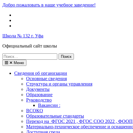
Перейти
Добро пожаловать в наше учебное заведение!
к
Вконтакте
содержимому
Telegram
Школьный
музей
Школа № 132 г. Уфа
Официальный сайт школы
Поиск
по:
Меню
Сведения об организации
Основные сведения
Структура и органы управления
Документы
Образование
Руководство
Вакансии :
ВСОКО
Образовательные стандарты
Переход на ФГОС 2021 , ФГОС СОО 2022 , ФООП
Материально-техническое обеспечение и оснащенно
Доступная среда