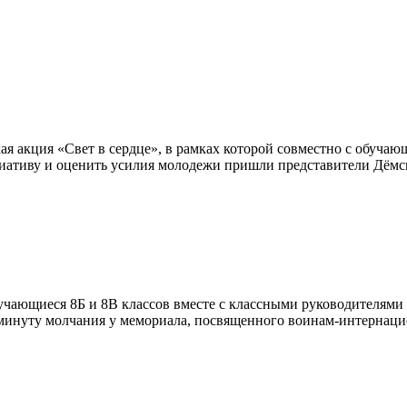
кая акция «Свет в сердце», в рамках которой совместно с обуча
циативу и оценить усилия молодежи пришли представители Дём
обучающиеся 8Б и 8В классов вместе с классными руководителями
 минуту молчания у мемориала, посвященного воинам-интернац