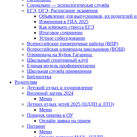
Социально — психологическая служба
ЕГЭ, ОГЭ, Расписание экзаменов
Объявление для выпускников, их родителей и
Изменения в ГИА 2025
Как избежать стресса ЕГЭ
Итоговое сочинение
Устное собеседование
Всероссийские проверочные работы (ВПР)
Всероссийская олимпиада школьников (ВОШ)
Олимпиада на Кубок Гагарина
Школьный спортивный клуб
Единая модель профориентации
Школьная служба примирения
Библиотека
Родителям
Детский отдых и оздоровление
Весенний лагерь 2024
Меню
Летних отдых детей 2025 (ЦДДП и ЛТО)
Меню
Порядок приема в ОУ
Онлайн заявка на прием
Питание
Меню