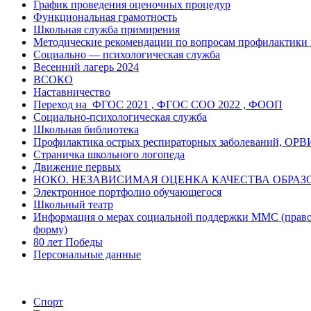
График проведения оценочных процедур
Функциональная грамотность
Школьная служба примирения
Методические рекомендации по вопросам профилактики п
Социально — психологическая служба
Весенний лагерь 2024
ВСОКО
Наставничество
Переход на ФГОС 2021 , ФГОС СОО 2022 , ФООП
Социально-психологическая служба
Школьная библиотека
Профилактика острых респираторных заболеваний, ОР
Страничка школьного логопеда
Движение первых
НОКО. НЕЗАВИСИМАЯ ОЦЕНКА КАЧЕСТВА ОБРА
Электронное портфолио обучающегося
Школьный театр
Информация о мерах социальной поддержки ММС (право
форму)
80 лет Победы
Персональные данные
Спорт