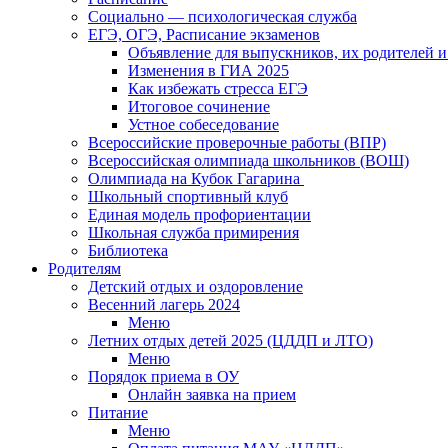
Социально — психологическая служба
ЕГЭ, ОГЭ, Расписание экзаменов
Объявление для выпускников, их родителей и
Изменения в ГИА 2025
Как избежать стресса ЕГЭ
Итоговое сочинение
Устное собеседование
Всероссийские проверочные работы (ВПР)
Всероссийская олимпиада школьников (ВОШ)
Олимпиада на Кубок Гагарина
Школьный спортивный клуб
Единая модель профориентации
Школьная служба примирения
Библиотека
Родителям
Детский отдых и оздоровление
Весенний лагерь 2024
Меню
Летних отдых детей 2025 (ЦДДП и ЛТО)
Меню
Порядок приема в ОУ
Онлайн заявка на прием
Питание
Меню