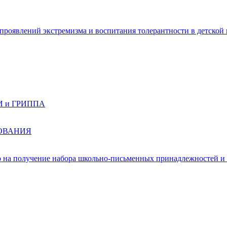
роявлений экстремизма и воспитания толерантности в детской 
ВИ и ГРИППА
ЗОВАНИЯ
 на получение набора школьно-письменных принадлежностей и