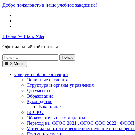
Перейти
Добро пожаловать в наше учебное заведение!
к
Вконтакте
содержимому
Telegram
Школьный
музей
Школа № 132 г. Уфа
Официальный сайт школы
Поиск
по:
Меню
Сведения об организации
Основные сведения
Структура и органы управления
Документы
Образование
Руководство
Вакансии :
ВСОКО
Образовательные стандарты
Переход на ФГОС 2021 , ФГОС СОО 2022 , ФООП
Материально-техническое обеспечение и оснащенно
Доступная среда