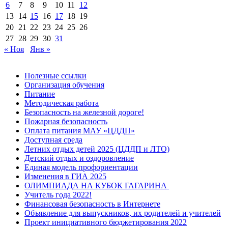
6
7
8
9
10
11
12
13
14
15
16
17
18
19
20
21
22
23
24
25
26
27
28
29
30
31
« Ноя
Янв »
Полезные ссылки
Организация обучения
Питание
Методическая работа
Безопасность на железной дороге!
Пожарная безопасность
Оплата питания МАУ «ЦДДП»
Доступная среда
Летних отдых детей 2025 (ЦДДП и ЛТО)
Детский отдых и оздоровление
Единая модель профориентации
Изменения в ГИА 2025
ОЛИМПИАДА НА КУБОК ГАГАРИНА
Учитель года 2022!
Финансовая безопасность в Интернете
Объявление для выпускников, их родителей и учителей
Проект инициативного бюджетирования 2022