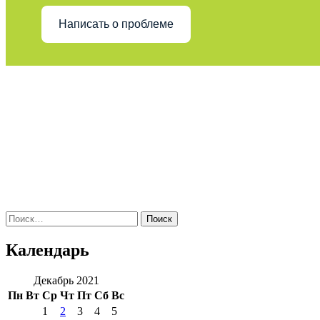
Написать о проблеме
Поиск
по:
Календарь
Декабрь 2021
Пн
Вт
Ср
Чт
Пт
Сб
Вс
1
2
3
4
5