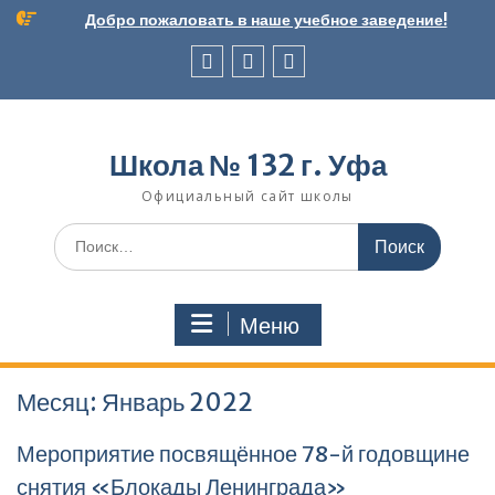
Перейти
Добро пожаловать в наше учебное заведение!
к
содержимому
Вконтакте
Telegram
Школьный
музей
Школа № 132 г. Уфа
Официальный сайт школы
Поиск
по:
Меню
Месяц:
Январь 2022
Мероприятие посвящённое 78-й годовщине
снятия «Блокады Ленинграда»