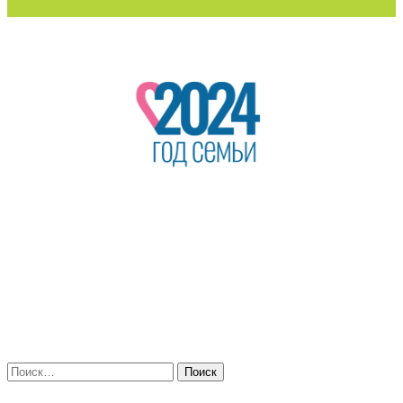
Поиск
по: