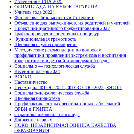
Изменения в ГИА 2025
ОЛИМПИАДА НА КУБОК ГАГАРИНА
Учитель года 2022!
Финансовая безопасность в Интернете
Объявление для выпускников, их родителей и учителей
Проект инициативного бюджетирования 2022
График проведения оценочных процедур
Функциональная грамотность
Школьная служба примирения
Методические рекомендации по вопросам
профилактики проявлений экстремизма и воспитания
толерантности в детской и молодежной среде.
Социально — психологическая служба
Весенний лагерь 2024
ВСОКО
Наставничество
Переход на ФГОС 2021 , ФГОС СОО 2022 , ФООП
Социально-психологическая служба
Школьная библиотека
Профилактика острых респираторных заболеваний,
ОРВИ и ГРИППА
Страничка школьного логопеда
Движение первых
НОКО. НЕЗАВИСИМАЯ ОЦЕНКА КАЧЕСТВА
ОБРАЗОВАНИЯ