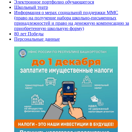
Электронное портфолио обучающегося
Школьный театр
Информация о мерах социальной поддержки ММС
(право на получение набора школьно-письменных
принадлежностей и право на денежную компенсацию за
приобретенную школьную форму)
80 лет Победы
Персональные данные