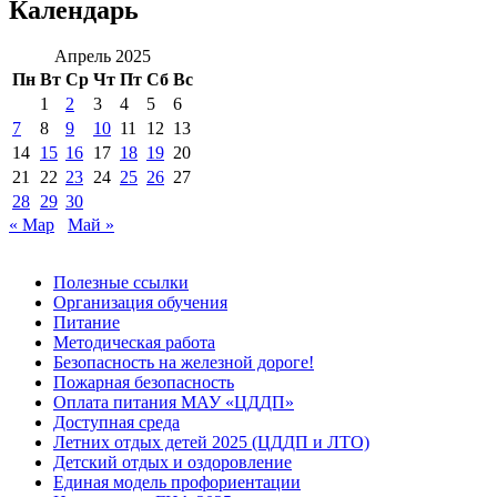
Календарь
Апрель 2025
Пн
Вт
Ср
Чт
Пт
Сб
Вс
1
2
3
4
5
6
7
8
9
10
11
12
13
14
15
16
17
18
19
20
21
22
23
24
25
26
27
28
29
30
« Мар
Май »
Полезные ссылки
Организация обучения
Питание
Методическая работа
Безопасность на железной дороге!
Пожарная безопасность
Оплата питания МАУ «ЦДДП»
Доступная среда
Летних отдых детей 2025 (ЦДДП и ЛТО)
Детский отдых и оздоровление
Единая модель профориентации