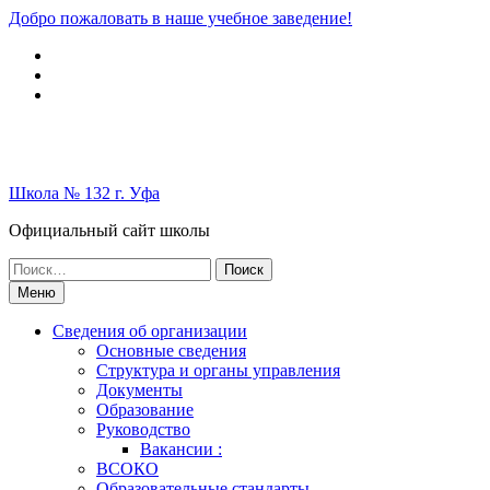
Перейти
Добро пожаловать в наше учебное заведение!
к
Вконтакте
содержимому
Telegram
Школьный
музей
Школа № 132 г. Уфа
Официальный сайт школы
Поиск
по:
Меню
Сведения об организации
Основные сведения
Структура и органы управления
Документы
Образование
Руководство
Вакансии :
ВСОКО
Образовательные стандарты