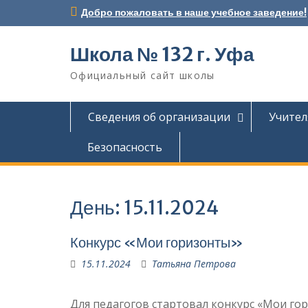
Перейти
Добро пожаловать в наше учебное заведение!
к
содержимому
Школа № 132 г. Уфа
Официальный сайт школы
Сведения об организации
Учител
Безопасность
День:
15.11.2024
Конкурс «Мои горизонты»
15.11.2024
Татьяна Петрова
Для педагогов стартовал конкурс «Мои го