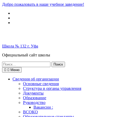
Перейти
Добро пожаловать в наше учебное заведение!
к
Вконтакте
содержимому
Telegram
Школьный
музей
Школа № 132 г. Уфа
Официальный сайт школы
Поиск
по:
Меню
Сведения об организации
Основные сведения
Структура и органы управления
Документы
Образование
Руководство
Вакансии :
ВСОКО
Образовательные стандарты