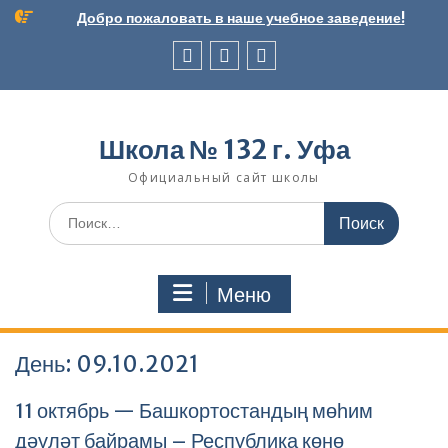
Перейти
Добро пожаловать в наше учебное заведение!
к
содержимому
Вконтакте
Telegram
Школьный
музей
Школа № 132 г. Уфа
Официальный сайт школы
Поиск
по:
Меню
День:
09.10.2021
11 октябрь — Башкортостандың мөһим
дәүләт байрамы – Республика көнө