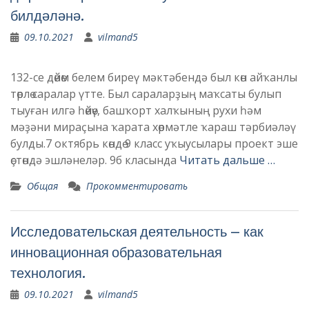
билдәләнә.
09.10.2021
vilmand5
132-се дөйөм белем биреү мәктәбендә был көн айҡанлы
төрлө саралар үтте. Был сараларҙың маҡсаты булып
тыуған илгә һөйөү, башҡорт халҡының рухи һәм
мәҙәни мираҫына ҡарата хөрмәтле ҡараш тәрбиәләү
булды.7 октябрь көндө 9 класс уҡыусылары проект эше
өҫтөндә эшләнеләр. 9б класында
Читать дальше …
Общая
Прокомментировать
Исследовательская деятельность – как
инновационная образовательная
технология.
09.10.2021
vilmand5