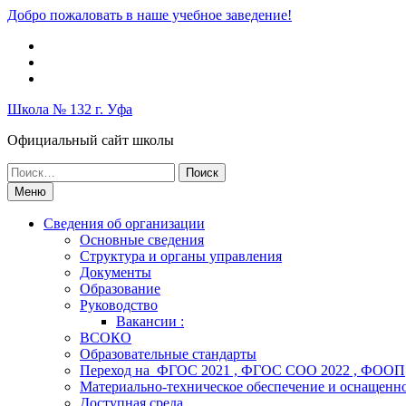
Перейти
Добро пожаловать в наше учебное заведение!
к
Вконтакте
содержимому
Telegram
Школьный
музей
Школа № 132 г. Уфа
Официальный сайт школы
Поиск
по:
Меню
Сведения об организации
Основные сведения
Структура и органы управления
Документы
Образование
Руководство
Вакансии :
ВСОКО
Образовательные стандарты
Переход на ФГОС 2021 , ФГОС СОО 2022 , ФООП
Материально-техническое обеспечение и оснащенно
Доступная среда