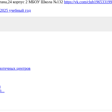
итана,24 корпус 2 МБОУ Школа №132
https://vk.com/club196533199
2025 учебный год
иотечных центров
я
...