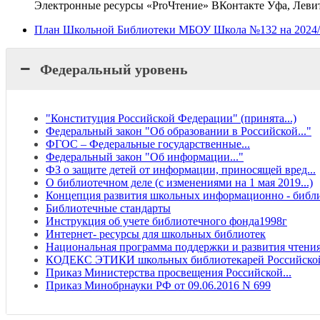
Электронные ресурсы «ProЧтение» ВКонтакте Уфа, Лев
План Школьной Библиотеки МБОУ Школа №132 на 2024/
Федеральный уровень
"Конституция Российской Федерации" (принята...)
Федеральный закон "Об образовании в Российской..."
ФГОС – Федеральные государственные...
Федеральный закон "Об информации..."
ФЗ о защите детей от информации, приносящей вред...
О библиотечном деле (с изменениями на 1 мая 2019...)
Концепция развития школьных информационно - библ
Библиотечные стандарты
Инструкция об учете библиотечного фонда1998г
Интернет- ресурсы для школьных библиотек
Национальная программа поддержки и развития чтени
КОДЕКС ЭТИКИ школьных библиотекарей Российской
Приказ Министерства просвещения Российской...
Приказ Минобрнауки РФ от 09.06.2016 N 699