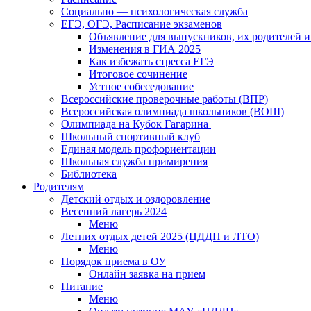
Социально — психологическая служба
ЕГЭ, ОГЭ, Расписание экзаменов
Объявление для выпускников, их родителей и
Изменения в ГИА 2025
Как избежать стресса ЕГЭ
Итоговое сочинение
Устное собеседование
Всероссийские проверочные работы (ВПР)
Всероссийская олимпиада школьников (ВОШ)
Олимпиада на Кубок Гагарина
Школьный спортивный клуб
Единая модель профориентации
Школьная служба примирения
Библиотека
Родителям
Детский отдых и оздоровление
Весенний лагерь 2024
Меню
Летних отдых детей 2025 (ЦДДП и ЛТО)
Меню
Порядок приема в ОУ
Онлайн заявка на прием
Питание
Меню