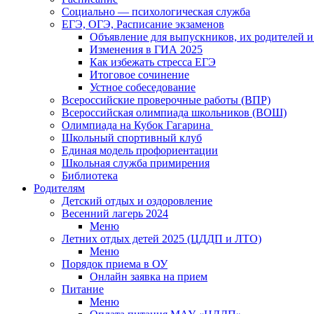
Социально — психологическая служба
ЕГЭ, ОГЭ, Расписание экзаменов
Объявление для выпускников, их родителей и
Изменения в ГИА 2025
Как избежать стресса ЕГЭ
Итоговое сочинение
Устное собеседование
Всероссийские проверочные работы (ВПР)
Всероссийская олимпиада школьников (ВОШ)
Олимпиада на Кубок Гагарина
Школьный спортивный клуб
Единая модель профориентации
Школьная служба примирения
Библиотека
Родителям
Детский отдых и оздоровление
Весенний лагерь 2024
Меню
Летних отдых детей 2025 (ЦДДП и ЛТО)
Меню
Порядок приема в ОУ
Онлайн заявка на прием
Питание
Меню