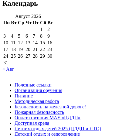
Календарь
Август 2026
Пн
Вт
Ср
Чт
Пт
Сб
Вс
1
2
3
4
5
6
7
8
9
10
11
12
13
14
15
16
17
18
19
20
21
22
23
24
25
26
27
28
29
30
31
« Авг
Полезные ссылки
Организация обучения
Питание
Методическая работа
Безопасность на железной дороге!
Пожарная безопасность
Оплата питания МАУ «ЦДДП»
Доступная среда
Летних отдых детей 2025 (ЦДДП и ЛТО)
Детский отдых и оздоровление