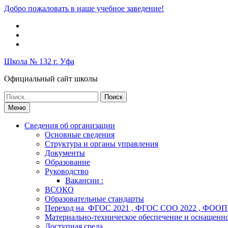
Перейти
Добро пожаловать в наше учебное заведение!
к
Вконтакте
содержимому
Telegram
Школьный
музей
Школа № 132 г. Уфа
Официальный сайт школы
Поиск
по:
Меню
Сведения об организации
Основные сведения
Структура и органы управления
Документы
Образование
Руководство
Вакансии :
ВСОКО
Образовательные стандарты
Переход на ФГОС 2021 , ФГОС СОО 2022 , ФООП
Материально-техническое обеспечение и оснащенно
Доступная среда