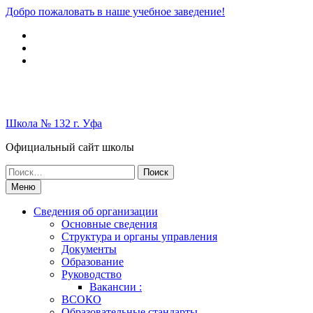
Перейти
Добро пожаловать в наше учебное заведение!
к
Вконтакте
содержимому
Telegram
Школьный
музей
Школа № 132 г. Уфа
Официальный сайт школы
Поиск
по:
Меню
Сведения об организации
Основные сведения
Структура и органы управления
Документы
Образование
Руководство
Вакансии :
ВСОКО
Образовательные стандарты