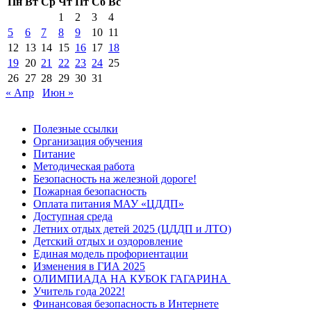
Пн
Вт
Ср
Чт
Пт
Сб
Вс
1
2
3
4
5
6
7
8
9
10
11
12
13
14
15
16
17
18
19
20
21
22
23
24
25
26
27
28
29
30
31
« Апр
Июн »
Полезные ссылки
Организация обучения
Питание
Методическая работа
Безопасность на железной дороге!
Пожарная безопасность
Оплата питания МАУ «ЦДДП»
Доступная среда
Летних отдых детей 2025 (ЦДДП и ЛТО)
Детский отдых и оздоровление
Единая модель профориентации
Изменения в ГИА 2025
ОЛИМПИАДА НА КУБОК ГАГАРИНА
Учитель года 2022!
Финансовая безопасность в Интернете