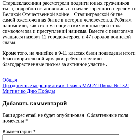
Старшеклассники рассмотрели подвиги юных тружеников
тыла, подробно остановились на начале коренного перелома в
Великой Отечественной войне – Сталинградской битве –
самой ожесточенная битве в истории человечества. Ребятам
напомнили, как система нацистских концлагерей стала
символом зла и преступлений нацизма. Вместе с педагогами
учащиеся назовут 12 городов-героев и 47 городов воинской
славы.
Кроме того, на линейке в 9-11 классах были подведены итоги
Благотворительной ярмарки, ребята получили
благодараственные письма за активное участие .
Общая
Навигация
Праздничные мероприятия к 1 мая в МАОУ Школа № 132!
Митинг ко Дню Победы
по
записям
Добавить комментарий
Ваш адрес email не будет опубликован.
Обязательные поля
помечены
*
Комментарий
*