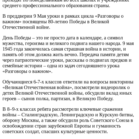
среднего профессионального образования страны.
В преддверии 9 Мая уроки в рамках цикла «Разговоры о
важном» посвящены 80-летию Победы в Великой
Отечественной войне.
День Победы – это не просто дата в календаре, а символ
мужества, героизма и великого подвига нашего народа. 9 мая
1945 года закончилась самая страшная война в истории, и
память об этом должна жить вечно. Передача памяти детям
через патриотические уроки, рассказы о подвигах предков и
семейные истории – одна из задач сегодняшнего урока
«Разговоры о важном».
Обучающиеся 6-7-х классов ответили на вопросы викторины
«Великая Отечественная война», посмотрели видеоролик о
детях Великой Отечественной войны, обсудили вклад юных
героев – сынов полка, партизан, в Великую Победу.
В 8–9-х классах ребята рассмотрели ключевые сражения
войны – Сталинградскую, Ленинградскую и Курскую битвы,
оборону Москвы, а также обсудили роль Советского Союза в
освобождении стран зарубежной Европы и гуманность
советских солдат, спасших культурные ценности.