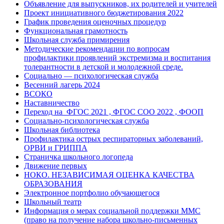
Объявление для выпускников, их родителей и учителей
Проект инициативного бюджетирования 2022
График проведения оценочных процедур
Функциональная грамотность
Школьная служба примирения
Методические рекомендации по вопросам
профилактики проявлений экстремизма и воспитания
толерантности в детской и молодежной среде.
Социально — психологическая служба
Весенний лагерь 2024
ВСОКО
Наставничество
Переход на ФГОС 2021 , ФГОС СОО 2022 , ФООП
Социально-психологическая служба
Школьная библиотека
Профилактика острых респираторных заболеваний,
ОРВИ и ГРИППА
Страничка школьного логопеда
Движение первых
НОКО. НЕЗАВИСИМАЯ ОЦЕНКА КАЧЕСТВА
ОБРАЗОВАНИЯ
Электронное портфолио обучающегося
Школьный театр
Информация о мерах социальной поддержки ММС
(право на получение набора школьно-письменных