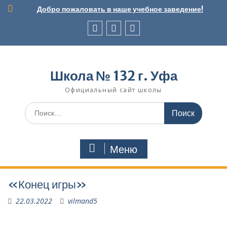
Перейти
Добро пожаловать в наше учебное заведение!
к
содержимому
Вконтакте
Telegram
Школьный
музей
Школа № 132 г. Уфа
Официальный сайт школы
Поиск
по:
Меню
«Конец игры»
22.03.2022
vilmand5