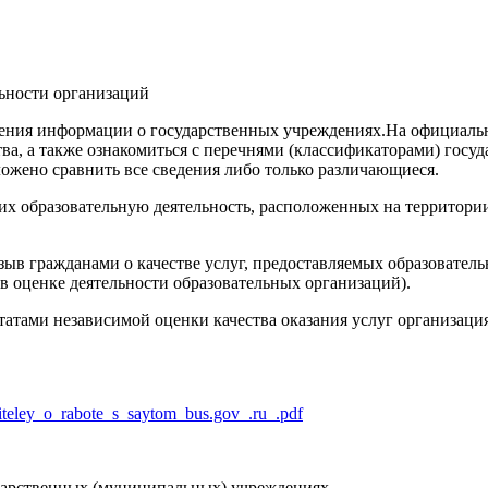
ьности организаций
ения информации о государственных учреждениях.На официаль
тва, а также ознакомиться с перечнями (классификаторами) гос
ложено сравнить все сведения либо только различающиеся.
щих образовательную деятельность, расположенных на территор
отзыв гражданами о качестве услуг, предоставляемых образовате
в оценке деятельности образовательных организаций).
ультатами независимой оценки качества оказания услуг организац
diteley_o_rabote_s_saytom_bus.gov_.ru_.pdf
дарственных (муниципальных) учреждениях