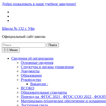
Перейти
Добро пожаловать в наше учебное заведение!
к
Вконтакте
содержимому
Telegram
Школьный
музей
Школа № 132 г. Уфа
Официальный сайт школы
Поиск
по:
Меню
Сведения об организации
Основные сведения
Структура и органы управления
Документы
Образование
Руководство
Вакансии :
ВСОКО
Образовательные стандарты
Переход на ФГОС 2021 , ФГОС СОО 2022 , ФООП
Материально-техническое обеспечение и оснащенно
Доступная среда