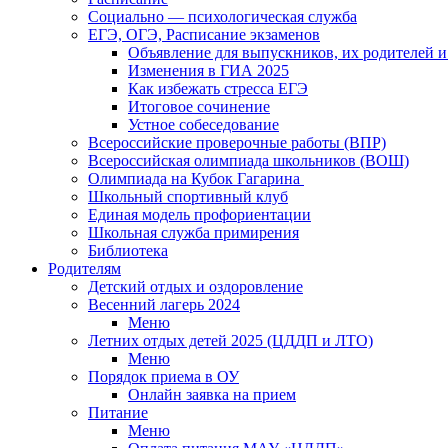
Социально — психологическая служба
ЕГЭ, ОГЭ, Расписание экзаменов
Объявление для выпускников, их родителей и
Изменения в ГИА 2025
Как избежать стресса ЕГЭ
Итоговое сочинение
Устное собеседование
Всероссийские проверочные работы (ВПР)
Всероссийская олимпиада школьников (ВОШ)
Олимпиада на Кубок Гагарина
Школьный спортивный клуб
Единая модель профориентации
Школьная служба примирения
Библиотека
Родителям
Детский отдых и оздоровление
Весенний лагерь 2024
Меню
Летних отдых детей 2025 (ЦДДП и ЛТО)
Меню
Порядок приема в ОУ
Онлайн заявка на прием
Питание
Меню