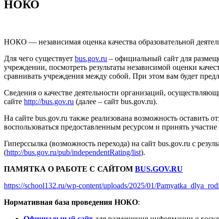
НОКО
НОКО — независимая оценка качества образовательной деятел
Для чего существует
bus.gov.ru
– официальный сайт для размещ
учреждении, посмотреть результаты независимой оценки качес
сравнивать учреждения между собой. При этом вам будет пред
Сведения о качестве деятельности организаций, осуществляю
сайте
http://bus.gov.ru
(далее – сайт bus.gov.ru).
На сайте bus.gov.ru также реализована возможность оставить 
воспользоваться предоставленным ресурсом и принять участие 
Гиперссылка (возможность перехода) на сайт bus.gov.ru с рез
(
http://bus.gov.ru/pub/independentRating/list
).
ПАМЯТКА О РАБОТЕ С САЙТОМ
BUS.GOV.RU
https://school132.ru/wp-content/uploads/2025/01/Pamyatka_dlya_ro
Нормативная база проведения НОКО
:
Официальный сайт
для размещения информации о госу